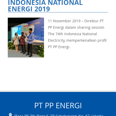
INDONESIA NATIONAL
ENERGI 2019
11 November 2019 – Direktur PT
PP Energi dalam sharing session
The 74th Indonesia National
Electricity, memperkenalkan profil
PT PP Energi.
PT PP
ENERGI
Plaza PP, 7th Floor Jl. TB Simatupang, No. 57
,
Jakarta