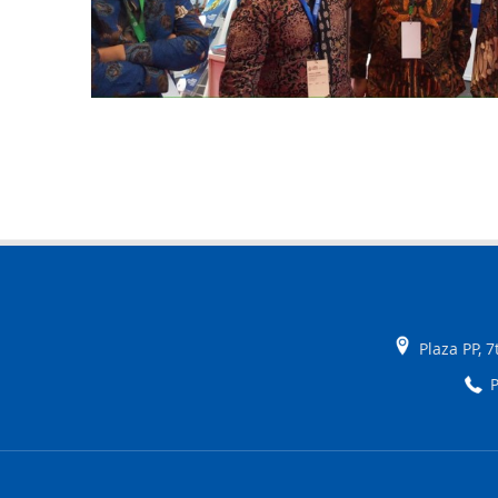
Plaza PP, 
P